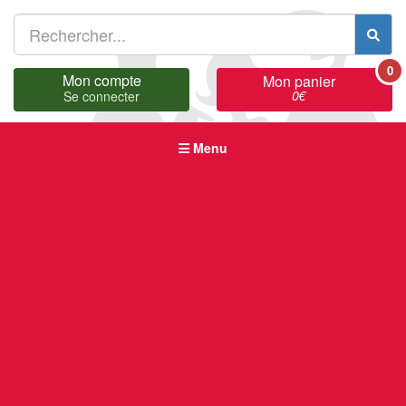
0
Mon compte
Mon panier
0
€
Se connecter
Menu