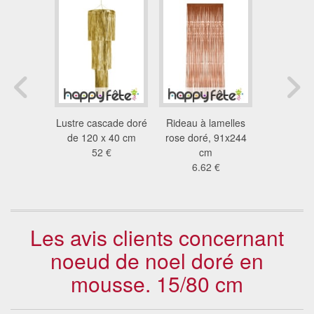
coration
Lustre cascade doré
Rideau à lamelles
Kit de dé
ntal
de 120 x 40 cm
rose doré, 91x244
spécial r
 €
52 €
cm
chin
6.62 €
42
Les avis clients concernant
noeud de noel doré en
mousse. 15/80 cm