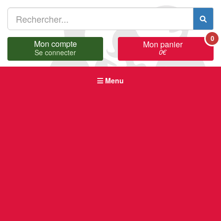
0
Mon compte
Mon panier
0
€
Se connecter
Menu