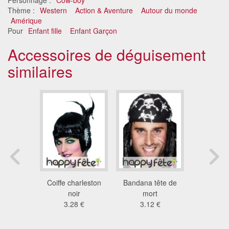
Thème :
Western
Action & Aventure
Autour du monde
Amérique
Pour
Enfant fille
Enfant Garçon
Accessoires de déguisement
similaires
e hippie
Coiffe charleston
Bandana tête de
Bandeau c
 €
noir
mort
plumes e
3.28 €
3.12 €
argen
2.3