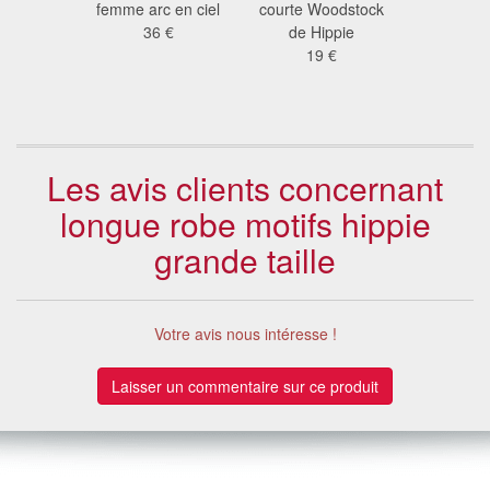
nées 70
femme arc en ciel
courte Woodstock
hippie 
 €
36 €
de Hippie
45
19 €
Les avis clients concernant
longue robe motifs hippie
grande taille
Votre avis nous intéresse !
Laisser un commentaire sur ce produit