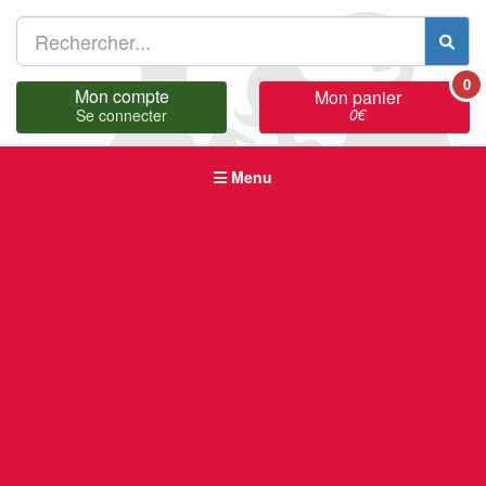
0
Mon compte
Mon panier
0
€
Se connecter
Menu