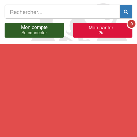
0
Mon compte
Mon panier
0
€
Se connecter