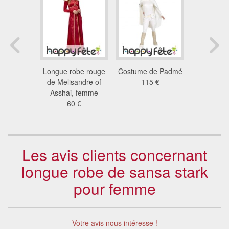
ement
Longue robe rouge
Costume de Padmé
Déguiseme
se leia
de Melisandre of
115 €
pour femm
 €
Asshai, femme
lu
60 €
89
Les avis clients concernant
longue robe de sansa stark
pour femme
Votre avis nous intéresse !