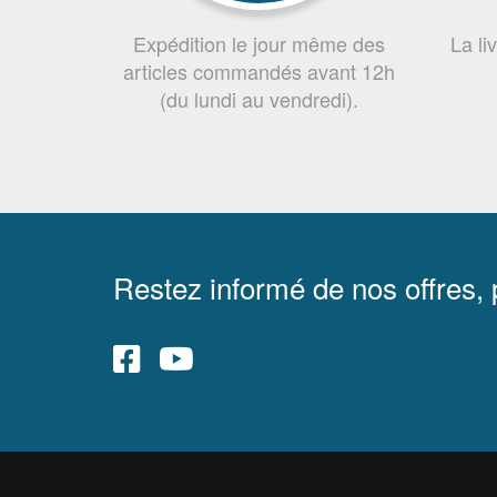
Expédition le jour même des
La li
articles commandés avant 12h
(du lundi au vendredi).
Restez informé de nos offres,