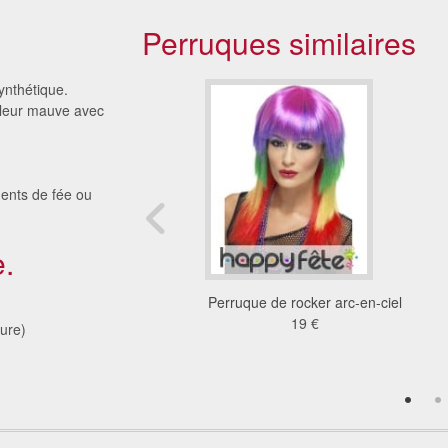
Perruques similaires
ynthétique.
uleur mauve avec
ents de fée ou
.
que sorcière bleue
Perruque de rocker arc-en-ciel
18 €
19 €
ure)