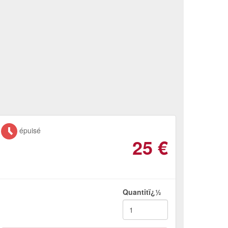
épuisé
25
€
Quantitï¿½