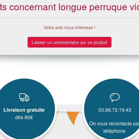
nts concernant longue perruque vio
Votre avis nous intéresse !
Laisser un commentaire sur ce produit
Livraison gratuite
03.66.72.19.43
dès 80€
On vous recontacte pa
téléphone.