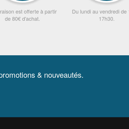
vraison est offerte à partir
Du lundi au vendredi de
de 80€ d'achat.
17h30.
 promotions & nouveautés.