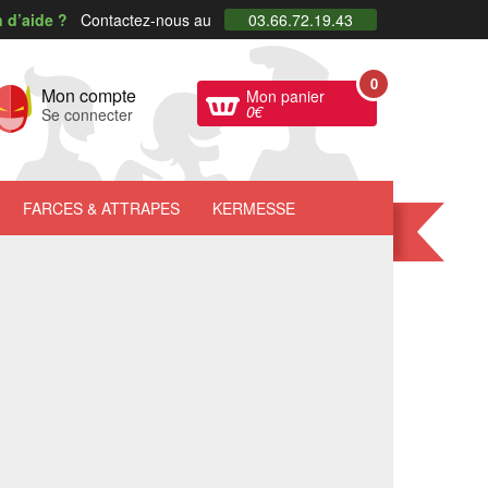
 d’aide ?
Contactez-nous au
03.66.72.19.43
0
Mon compte
Mon panier
0
€
Se connecter
FARCES
& ATTRAPES
KERMESSE