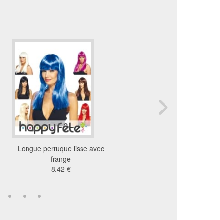
Longue perruque lisse avec
Perruque sorcière b
frange
électrique
8.42 €
16 €