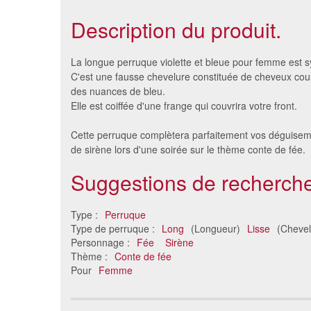
Description du produit.
La longue perruque violette et bleue pour femme est s
C'est une fausse chevelure constituée de cheveux co
des nuances de bleu.
Elle est coiffée d'une frange qui couvrira votre front.
Cette perruque complètera parfaitement vos déguisem
de sirène lors d'une soirée sur le thème conte de fée.
Suggestions de recherche
Perruque rock diva bleu
Perru
Type :
Perruque
7.62 €
Type de perruque :
Long
(Longueur)
Lisse
(Chevel
Personnage :
Fée
Sirène
Thème :
Conte de fée
Pour
Femme