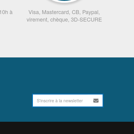
 10h à
Visa, Mastercard, CB, Paypal,
virement, chèque, 3D-SECURE