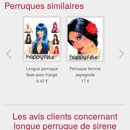
Perruques similaires
star noir
Longue perruque
Perruque femme
Longue p
 €
lisse avec frange
espagnole
noire avec
8.42 €
17 €
poi
16
Les avis clients concernant
longue perruque de sirene