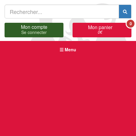
0
Mon compte
Mon panier
0
€
Se connecter
Menu