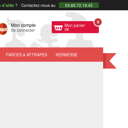
 d’aide ?
Contactez-nous au
03.66.72.19.43
0
Mon compte
Mon panier
0
€
Se connecter
FARCES
& ATTRAPES
KERMESSE