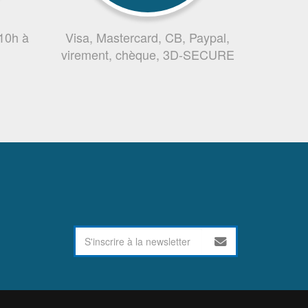
 10h à
Visa, Mastercard, CB, Paypal,
virement, chèque, 3D-SECURE