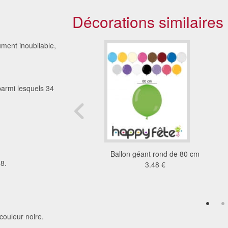
Décorations similaires
ument inoubliable,
armi lesquels 34
on motifs étoiles
Ballon géant rond de 80 cm
 8.
3.92 €
3.48 €
couleur noire.