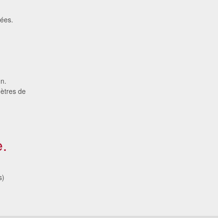
rées.
n.
mètres de
.
s)