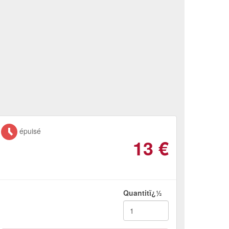
épuisé
13
€
Quantitï¿½