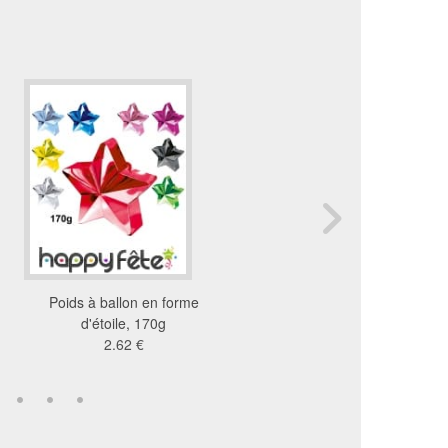
Poids à ballon en forme
10 ballons métallisé j
d'étoile, 170g
anniversaire, 30c
2.62 €
3.92 €