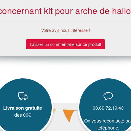
 concernant kit pour arche de hal
Votre avis nous intéresse !
Laisser un commentaire sur ce produit
Livraison gratuite
03.66.72.19.43
dès 80€
On vous recontacte pa
téléphone.