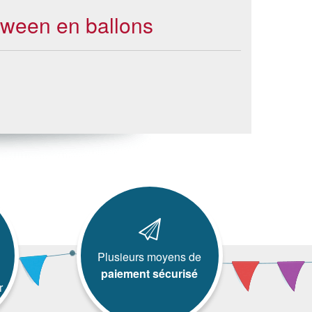
loween en ballons
Plusieurs moyens de
paiement sécurisé
r