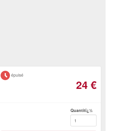
épuisé
24
€
Quantitï¿½