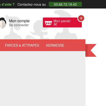
 d’aide ?
Contactez-nous au
03.66.72.19.43
0
Mon compte
Mon panier
0
€
Se connecter
FARCES
& ATTRAPES
KERMESSE