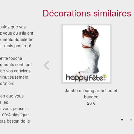
Décorations similaires
voulez que vos
 vous ou s'ils ont
ements Squelette
.. mais pas trop!
etite touche
sements sont tout
s de vos convives
, minutieusement
oration.
leau tulle ivoire
Jambe en sang arrachée et
sion que vous
2.28 €
bandée
s les
28 €
ue vous pensez :
 100% plastique
 pas besoin de le