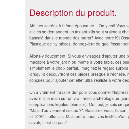
Description du produit.
Ah! Les soirées à thème épouvante... On y est! Vous 
invités se demandent un instant s'ils sont vraiment chez
basculé dans le monde des morts? Avec notre Kit Oss
Plastique de 12 pièces, donnez-leur de quoi frissonner.
Allons-y doucement. Si vous envisagez d'ajouter une p
macabre à votre jardin ou même à votre table, ces os
simplement le choix parfait. Imaginez le regard surpri
lorsqu'ils découvriront ces pièces presque à l'échelle
conçues pour ajouter cet effet ultra-réaliste à votre déc
Décoration de l'Italie
Rou
On a vraiment travaillé dur pour vous donner l'impres
10 €
avez mis la main sur un vrai trésor archéologique (san
complications légales, bien sûr). Oui, oui, je sais ce q
"Mais d'où viennent ces os ?". Rassurez-vous, ils sont
et 100% inoffensifs. Mais entre nous, vos invités n'ont
savoir, n'est-ce pas?