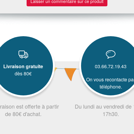
Laisser un commentaire sur ce produit
Livraison gratuite
03.66.72.19.43
dès 80€
On vous recontacte pa
téléphone.
vraison est offerte à partir
Du lundi au vendredi de
de 80€ d'achat.
17h30.