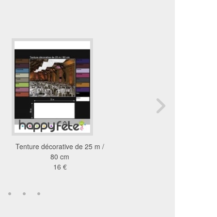
Tenture décorative de 25 m /
Chandelier 7 bougies 
80 cm
en bois
16 €
26 €