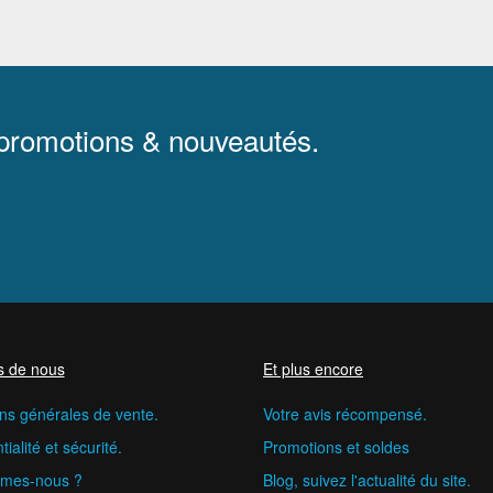
 promotions & nouveautés.
s de nous
Et plus encore
ns générales de vente.
Votre avis récompensé.
ialité et sécurité.
Promotions et soldes
mes-nous ?
Blog, suivez l'actualité du site.