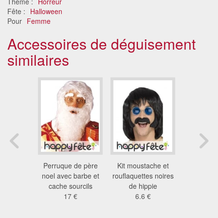
Thème :
Horreur
Fête :
Halloween
Pour
Femme
Accessoires de déguisement
similaires
essoires
Perruque de père
Kit moustache et
Kit homm
uisée, 12
noel avec barbe et
rouflaquettes noires
25
nnes
cache sourcils
de hippie
 €
17 €
6.6 €