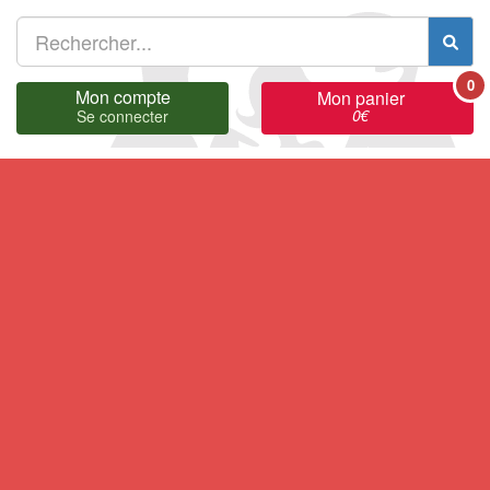
0
Mon compte
Mon panier
0
€
Se connecter