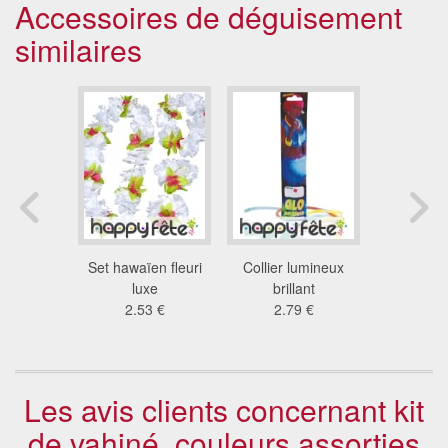
Accessoires de déguisement
similaires
e perles,
Set hawaïen fleuri
Collier lumineux
Set hawa
rangée
luxe
brillant
4.8
5 €
2.53 €
2.79 €
Les avis clients concernant kit
de vahiné, couleurs assorties