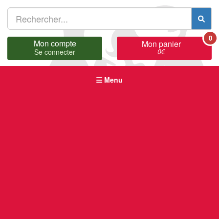
0
Mon compte
Mon panier
0
€
Se connecter
Menu