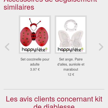
similaires
e blanc,
Set coccinelle pour
Set ange. Paire
Set d'ange 
ccessoires
adulte
d'ailes, auréole et
et au
 €
3.97 €
marabout
12
12 €
Les avis clients concernant kit
de diablesse