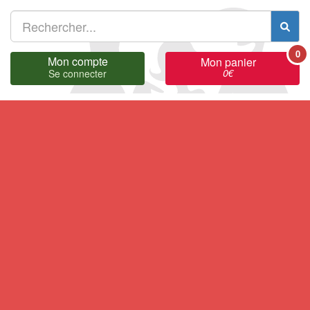
0
Mon compte
Mon panier
0
€
Se connecter