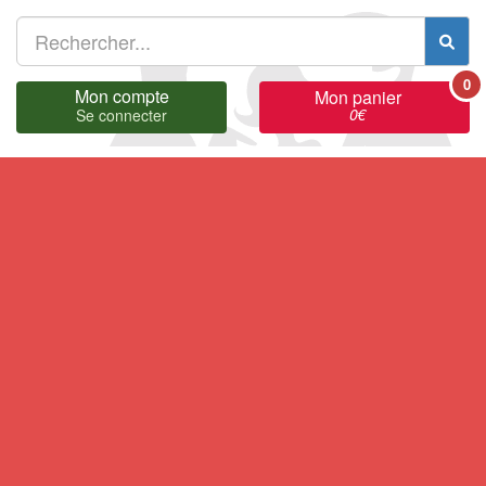
0
Mon compte
Mon panier
0
€
Se connecter