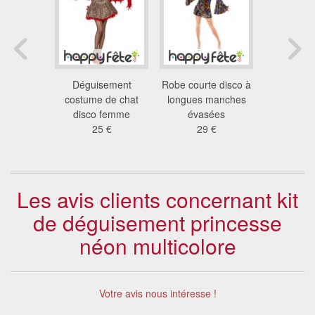
nt disco
Déguisement
Robe courte disco à
Costu
 sexy
costume de chat
longues manches
chanteus
euse
disco femme
évasées
29
 €
25 €
29 €
Les avis clients concernant kit
de déguisement princesse
néon multicolore
Votre avis nous intéresse !