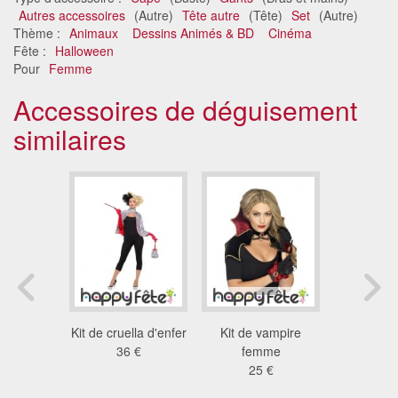
Autres accessoires
(Autre)
Tête autre
(Tête)
Set
(Autre)
Thème :
Animaux
Dessins Animés & BD
Cinéma
Fête :
Halloween
Pour
Femme
Accessoires de déguisement
similaires
ouges des
Kit de cruella d'enfer
Kit de vampire
Cape d
20 avec
36 €
femme
d'arai
le
25 €
argen
 €
8.3