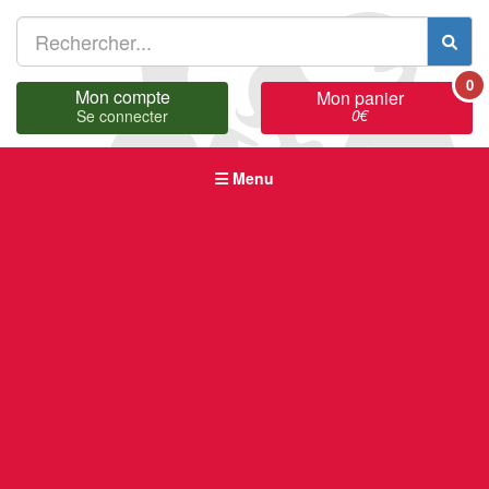
0
Mon compte
Mon panier
0
€
Se connecter
Menu