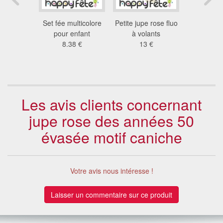
ées 80
Set fée multicolore
Petite jupe rose fluo
Jupe blanc
ore pour
pour enfant
à volants
roll avec 
me
8.38 €
13 €
pois 
 €
28
Les avis clients concernant
jupe rose des années 50
évasée motif caniche
Votre avis nous intéresse !
Laisser un commentaire sur ce produit