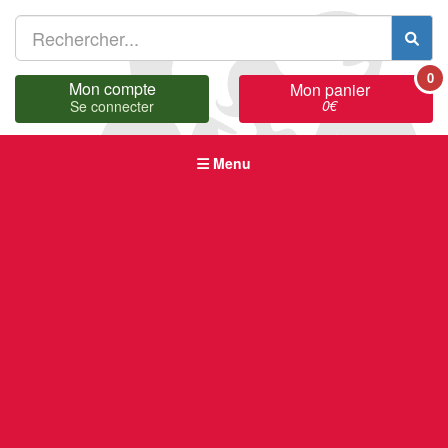
0
Mon compte
Mon panier
0
€
Se connecter
Menu