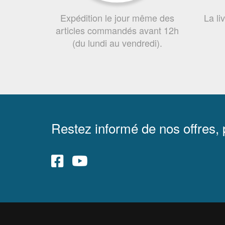
Expédition le jour même des
La li
articles commandés avant 12h
(du lundi au vendredi).
Restez informé de nos offres,