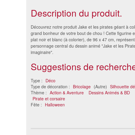
Description du produit.
Découvrez notre produit Jake et les pirates géant à col
grand bonheur de votre bout de chou ! Cette figurine es
plat noir et blanc (à colorier), de 96 x 47 cm, représent
personnage central du dessin animé "Jake et les Pirat
imaginaire".
Suggestions de recherche
Type :
Déco
Type de décoration :
Bricolage
(Autre)
Silhouette d
Silhouette des Tortues Ninja à
Olaf géan
Thème :
Action & Aventure
Dessins Animés & BD
colorier
Pirate et corsaire
58 €
Fête :
Halloween