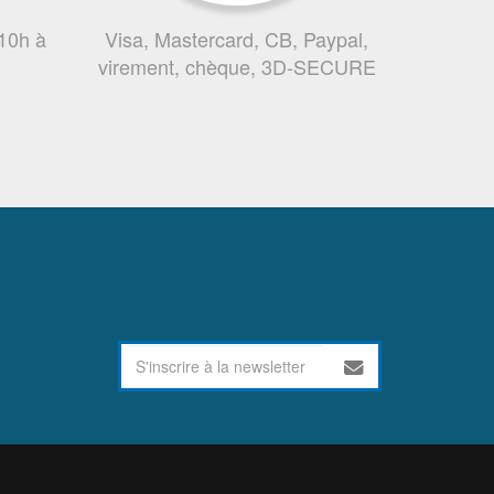
 10h à
Visa, Mastercard, CB, Paypal,
virement, chèque, 3D-SECURE