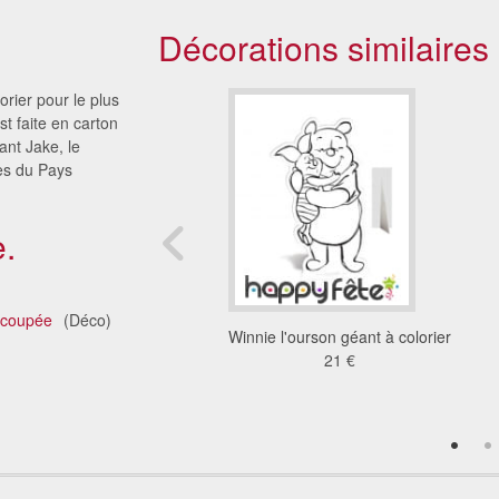
Décorations similaires
orier pour le plus
t faite en carton
ant Jake, le
es du Pays
.
écoupée
(Déco)
t à colorier, en carton
Winnie l'ourson géant à colorier
plat
21 €
21 €