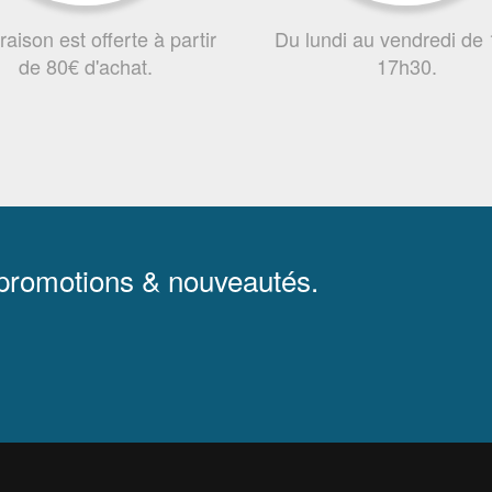
vraison est offerte à partir
Du lundi au vendredi de
de 80€ d'achat.
17h30.
 promotions & nouveautés.