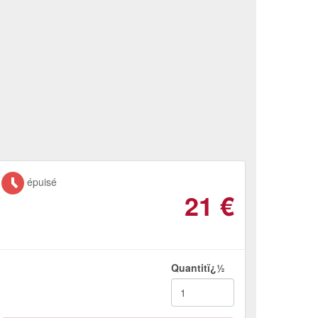
épuisé
21
€
Quantitï¿½