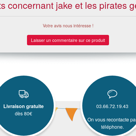
ts concernant jake et les pirates g
Votre avis nous intéresse !
Laisser un commentaire sur ce produit
Livraison gratuite
03.66.72.19.43
dès 80€
On vous recontacte pa
téléphone.