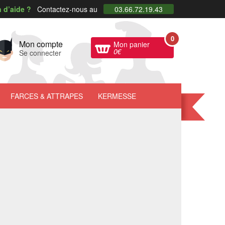
 d’aide ?
Contactez-nous au
03.66.72.19.43
0
Mon compte
Mon panier
0
€
Se connecter
FARCES
& ATTRAPES
KERMESSE