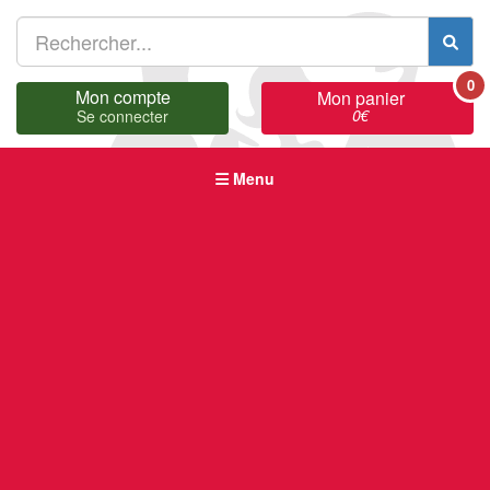
0
Mon compte
Mon panier
0
€
Se connecter
Menu