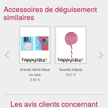
Accessoires de déguisement
similaires
tine rose
Grande tétine bleue
Sucette lollipop
Set pour b
5 cm
ou rose
3.01 €
7.1
4 €
2.87 €
Les avis clients concernant