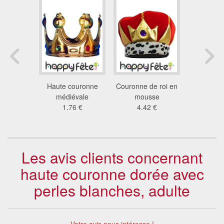
e d'os
Haute couronne
Couronne de roi en
Couronne 
dou
médiévale
mousse
en métal p
4 €
1.76 €
4.42 €
65
Les avis clients concernant
haute couronne dorée avec
perles blanches, adulte
Votre avis nous intéresse !