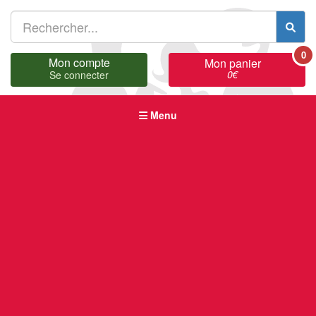
0
Mon compte
Mon panier
0
€
Se connecter
Menu