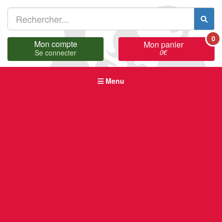
0
Mon compte
Mon panier
0
€
Se connecter
Menu