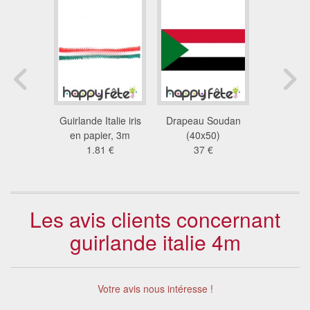
 drapeau
Guirlande Italie iris
Drapeau Soudan
Guirla
 plastique
en papier, 3m
(40x50)
plastique 
3 €
1.81 €
37 €
11
Les avis clients concernant
guirlande italie 4m
Votre avis nous intéresse !