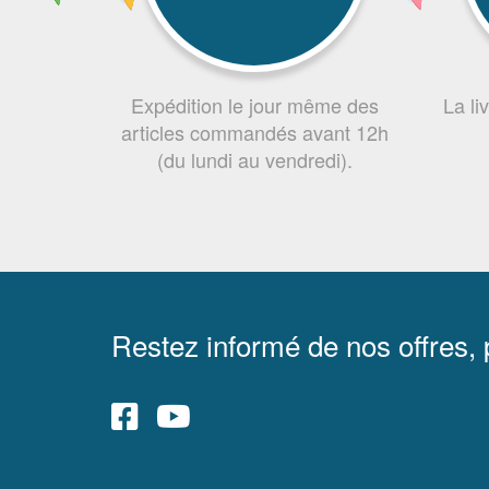
Expédition le jour même des
La li
articles commandés avant 12h
(du lundi au vendredi).
Restez informé de nos offres,