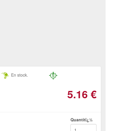
En stock.
5.16
€
Quantitï¿½