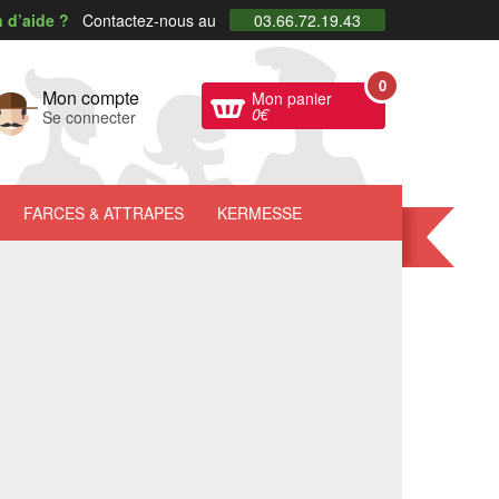
 d’aide ?
Contactez-nous au
03.66.72.19.43
0
Mon compte
Mon panier
0
€
Se connecter
FARCES
& ATTRAPES
KERMESSE