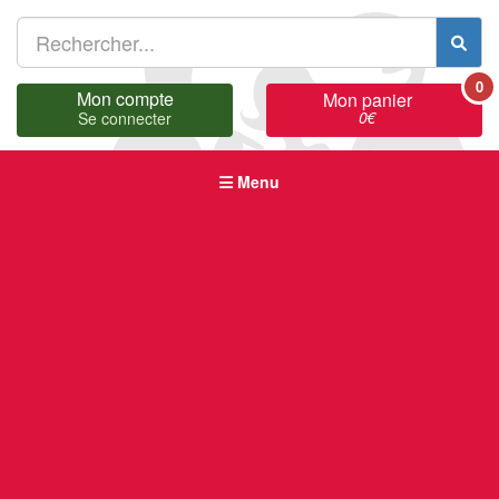
0
Mon compte
Mon panier
0
€
Se connecter
Menu