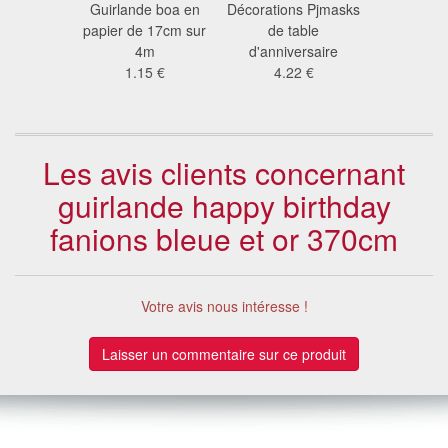
en papier
Guirlande boa en
Décorations Pjmasks
Boule bl
cm de
papier de 17cm sur
de table
fest
ètre
4m
d'anniversaire
6.0
1 €
1.15 €
4.22 €
Les avis clients concernant
guirlande happy birthday
fanions bleue et or 370cm
Votre avis nous intéresse !
Laisser un commentaire sur ce produit