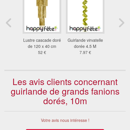
 de noel
Lustre cascade doré
Guirlande virvatelle
Grosse G
, 6 cm
de 120 x 40 cm
dorée 4.5 M
dorée d
7 €
52 €
7.97 €
5.3
Les avis clients concernant
guirlande de grands fanions
dorés, 10m
Votre avis nous intéresse !