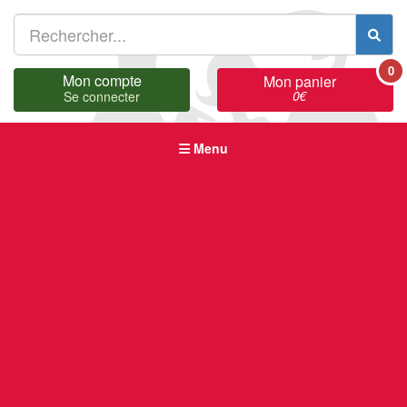
0
Mon compte
Mon panier
0
€
Se connecter
Menu