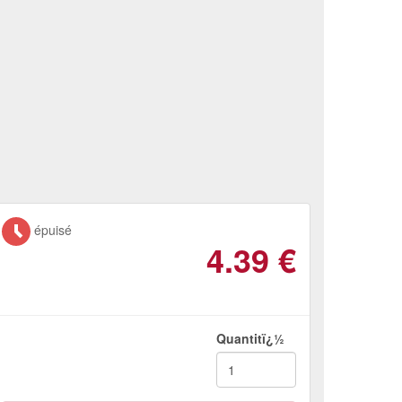
épuisé
4.39
€
Quantitï¿½