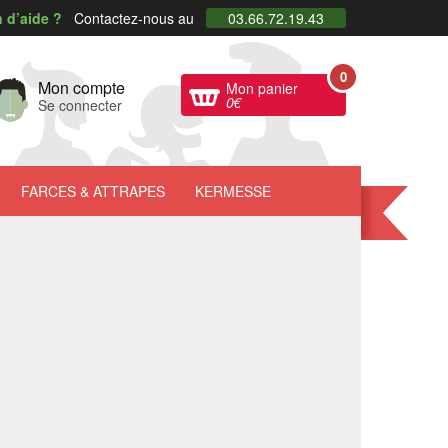
 d’aide ?
Contactez-nous au
03.66.72.19.43
0
Mon compte
Mon panier
0
€
Se connecter
FARCES
& ATTRAPES
KERMESSE