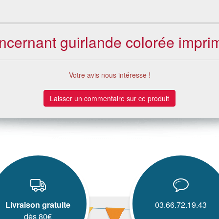
concernant guirlande colorée impr
Votre avis nous intéresse !
Laisser un commentaire sur ce produit
Livraison gratuite
03.66.72.19.43
dès 80€