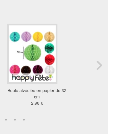
Boule alvéolée en papier de 32
Guirlande boa en papi
cm
17cm sur 4m
2.98 €
1.15 €