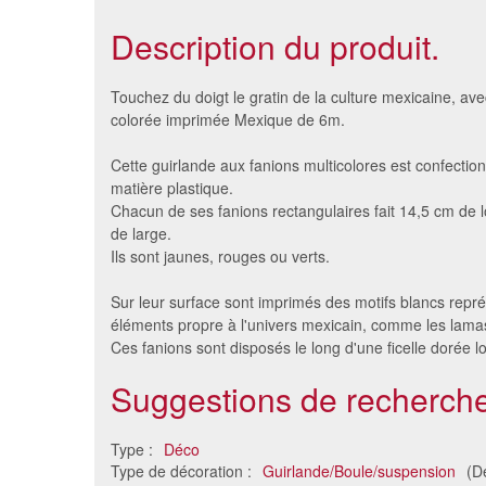
Description du produit.
Touchez du doigt le gratin de la culture mexicaine, ave
colorée imprimée Mexique de 6m.
Cette guirlande aux fanions multicolores est confecti
matière plastique.
Chacun de ses fanions rectangulaires fait 14,5 cm de
de large.
Ils sont jaunes, rouges ou verts.
Sur leur surface sont imprimés des motifs blancs repr
éléments propre à l'univers mexicain, comme les lamas
Guirlande boa ANIS
Guirla
Ces fanions sont disposés le long d'une ficelle dorée 
7.81 €
Suggestions de recherche
Type :
Déco
Type de décoration :
Guirlande/Boule/suspension
(D