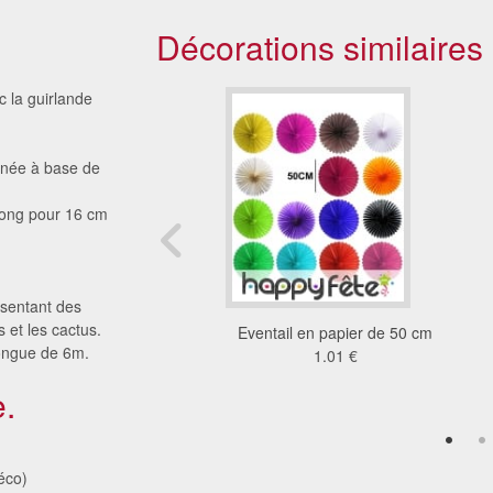
Décorations similaires
c la guirlande
onnée à base de
 long pour 16 cm
ésentant des
 et les cactus.
ndes fluo en papier
Eventail en papier de 50 cm
longue de 6m.
5.77 €
1.01 €
.
éco)