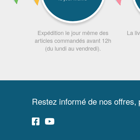
Expédition le jour même des
La li
articles commandés avant 12h
(du lundi au vendredi).
Restez informé de nos offres,