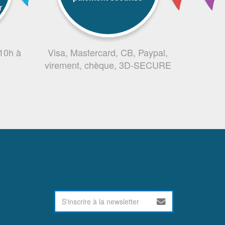
r
 10h à
Visa, Mastercard, CB, Paypal,
virement, chèque, 3D-SECURE