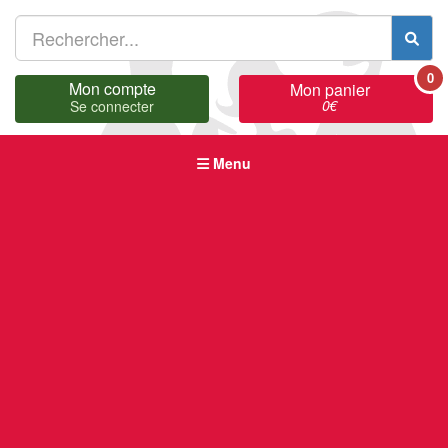
0
Mon compte
Mon panier
0
€
Se connecter
Menu