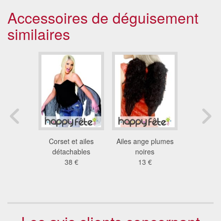
Accessoires de déguisement
similaires
'ailes
Corset et ailes
Ailes ange plumes
Paire d'
ique
détachables
noires
plumes no
 €
38 €
13 €
paill
24