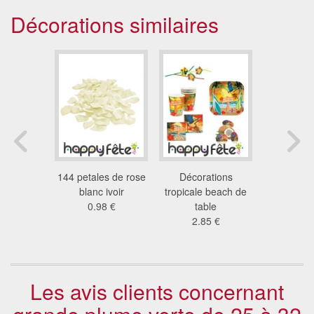
Décorations similaires
eau pirate
144 petales de rose
Décorations
Noeud ar
7 €
blanc ivoir
tropicale beach de
40 
0.98 €
table
26
2.85 €
Les avis clients concernant