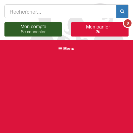
0
Mon compte
Mon panier
0
€
Se connecter
Menu