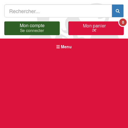
0
Mon compte
Mon panier
0
€
Se connecter
Menu