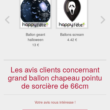
ns ronds
Ballon geant
Ballons scream
50 ballo
n, 33cm
halloween
4.42 €
5.6
8 €
13 €
Les avis clients concernant
grand ballon chapeau pointu
de sorcière de 66cm
Votre avis nous intéresse !