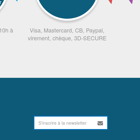
r
 10h à
Visa, Mastercard, CB, Paypal,
virement, chèque, 3D-SECURE