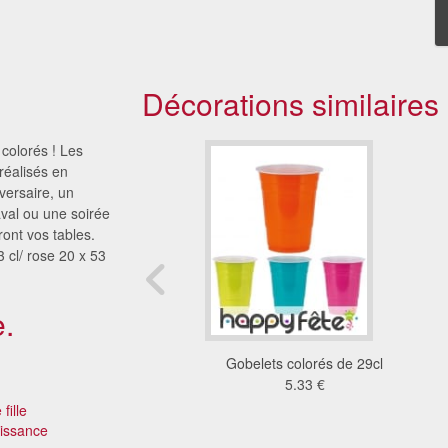
Décorations similaires
colorés ! Les
réalisés en
versaire, un
aval ou une soirée
ront vos tables.
3 cl/ rose 20 x 53
.
eux anniversaire pour
Gobelets colorés de 29cl
le d'anniversaire
5.33 €
2.56 €
fille
issance