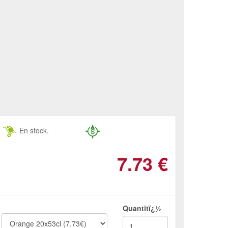
En stock.
7.73
€
Quantitï¿½