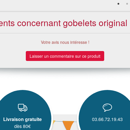
ients concernant gobelets original
Votre avis nous intéresse !
Laisser un commentaire sur ce produit
Livraison gratuite
03.66.72.19.43
dès 80€