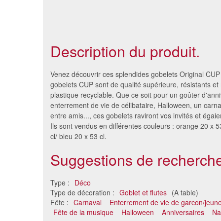
Description du produit.
Venez découvrir ces splendides gobelets Original CUP 
gobelets CUP sont de qualité supérieure, résistants et 
plastique recyclable. Que ce soit pour un goûter d'anni
enterrement de vie de célibataire, Halloween, un carn
entre amis..., ces gobelets raviront vos invités et égaie
Ils sont vendus en différentes couleurs : orange 20 x 5
cl/ bleu 20 x 53 cl.
Suggestions de recherche
6 verres a cocktail pied lavande
Déco joy
Type :
Déco
4.14 €
tab
Type de décoration :
Goblet et flutes
(A table)
Fête :
Carnaval
Enterrement de vie de garcon/jeune 
Fête de la musique
Halloween
Anniversaires
Na