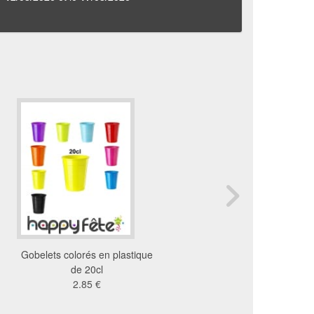
Gobelets colorés en plastique
10 gobelets colorés
de 20cl
plastique transpare
2.85 €
3.62 €