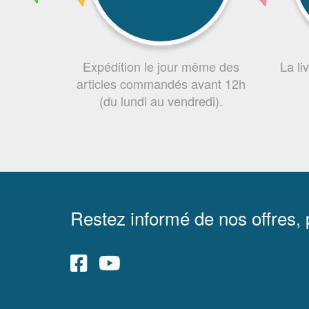
Expédition le jour même des
La li
articles commandés avant 12h
(du lundi au vendredi).
Restez informé de nos offres,