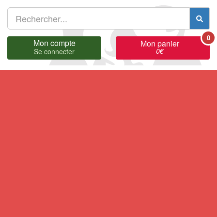
0
Mon compte
Mon panier
0
€
Se connecter