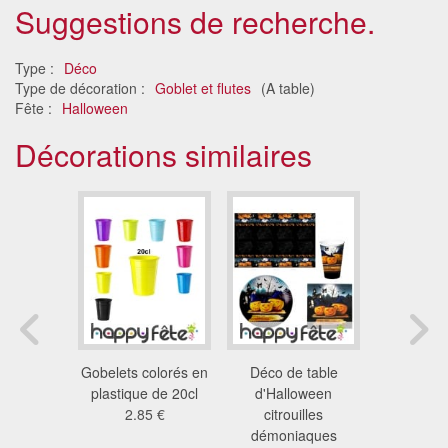
Suggestions de recherche.
Type :
Déco
Type de décoration :
Goblet et flutes
(A table)
Fête :
Halloween
Décorations similaires
original
Gobelets colorés en
Déco de table
10 flu
oirs
plastique de 20cl
d'Halloween
champagne
9 €
2.85 €
citrouilles
6.1
démoniaques