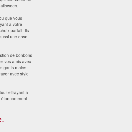
Halloween.
 ou que vous
ayant à votre
oix parfait. Ils
 aussi une dose
estion de bonbons
nner vos amis avec
os gants mains
rayer avec style
eur effrayant à
ts étonnamment
.