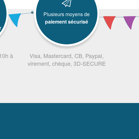
Plusieurs moyens de
paiement sécurisé
r
 10h à
Visa, Mastercard, CB, Paypal,
virement, chèque, 3D-SECURE