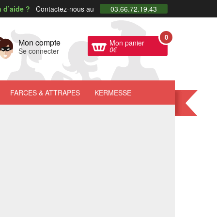
 d’aide ?
Contactez-nous au
03.66.72.19.43
0
Mon compte
Mon panier
0
€
Se connecter
FARCES
& ATTRAPES
KERMESSE