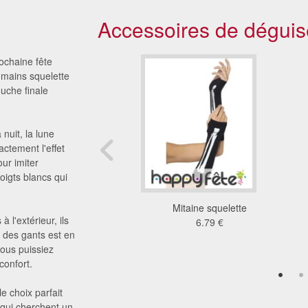
Accessoires de déguis
ochaine fête
 mains squelette
ouche finale
 nuit, la lune
actement l'effet
ur imiter
oigts blancs qui
nts squelettes
Mitaine squelette
 l'extérieur, ils
8.34 €
6.79 €
 des gants est en
vous puissiez
confort.
le choix parfait
 qui cherchent un