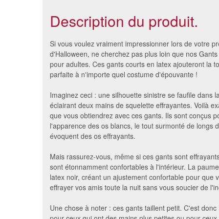
Description du produit.
Si vous voulez vraiment impressionner lors de votre pr
d'Halloween, ne cherchez pas plus loin que nos Gants
pour adultes. Ces gants courts en latex ajouteront la t
parfaite à n'importe quel costume d'épouvante !
Imaginez ceci : une silhouette sinistre se faufile dans la
éclairant deux mains de squelette effrayantes. Voilà ex
que vous obtiendrez avec ces gants. Ils sont conçus po
l'apparence des os blancs, le tout surmonté de longs d
évoquent des os effrayants.
Gants squelettes avec longs
Ga
Mais rassurez-vous, même si ces gants sont effrayants à
doigts
sont étonnamment confortables à l'intérieur. La paume
27 €
latex noir, créant un ajustement confortable pour que 
effrayer vos amis toute la nuit sans vous soucier de l'in
Une chose à noter : ces gants taillent petit. C'est donc 
pour ceux qui ont des mains plus petites ou pour ceux