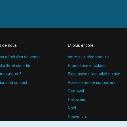
s de nous
Et plus encore
ns générales de vente.
Votre avis récompensé.
ialité et sécurité.
Promotions et soldes
mes-nous ?
Blog, suivez l'actualité du site.
ions de contact.
Accessoires de supporters
Carnaval
Halloween
Noël
Nouvel an
happyfete.com © 2026