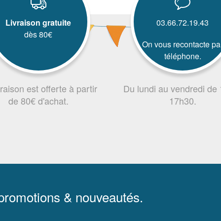
Livraison gratuite
03.66.72.19.43
dès 80€
On vous recontacte pa
téléphone.
vraison est offerte à partir
Du lundi au vendredi de
de 80€ d'achat.
17h30.
 promotions & nouveautés.