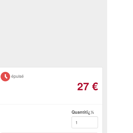
épuisé
27
€
Quantitï¿½