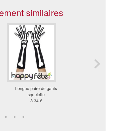
ement similaires
Longue paire de gants
Gants squelette pour a
squelette
version luxe
8.34 €
3.09 €