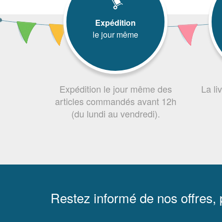
Expédition
le jour même
Expédition le jour même des
La li
articles commandés avant 12h
(du lundi au vendredi).
Restez informé de nos offres,