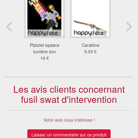
ton de
Pistolet epsace
Carabine
Pistolet d
ate
lumière son
9.93 €
25
 €
16 €
5.9
Les avis clients concernant
fusil swat d'intervention
Votre avis nous intéresse !
Laisser un commentaire sur ce produit