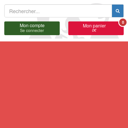
0
Mon compte
Mon panier
0
€
Se connecter