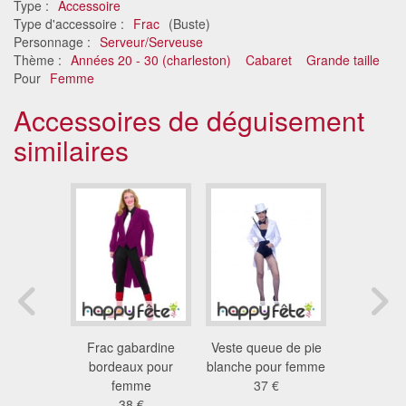
Type :
Accessoire
Type d'accessoire :
Frac
(Buste)
Personnage :
Serveur/Serveuse
Thème :
Années 20 - 30 (charleston)
Cabaret
Grande taille
Pour
Femme
Accessoires de déguisement
similaires
abaret en
Frac gabardine
Veste queue de pie
Frac ga
 noir
bordeaux pour
blanche pour femme
blanc ra
 €
femme
37 €
fem
38 €
48