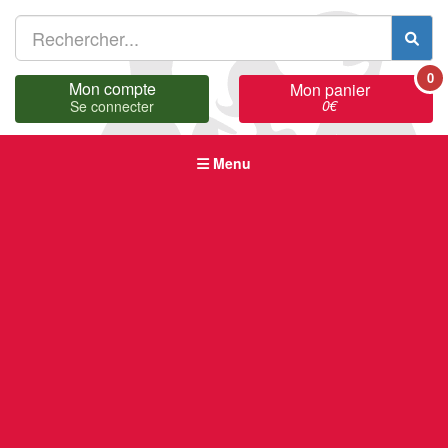
0
Mon compte
Mon panier
0
€
Se connecter
Menu