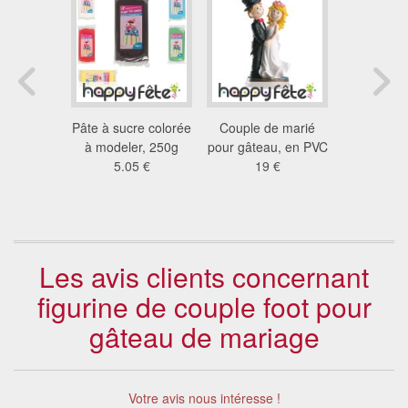
ns Hello
Pâte à sucre colorée
Couple de marié
Couple
 gâteau en
à modeler, 250g
pour gâteau, en PVC
décorat
 PVC
5.05 €
19 €
pâtis
 €
25
Les avis clients concernant
figurine de couple foot pour
gâteau de mariage
Votre avis nous intéresse !