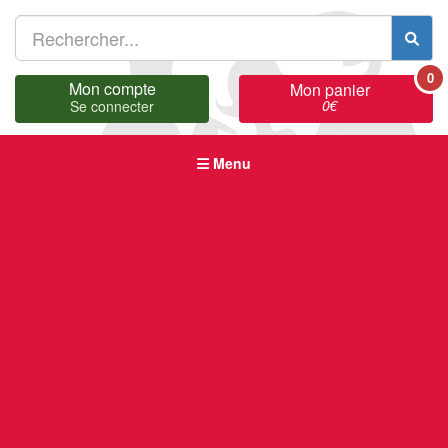
0
Mon compte
Mon panier
0
€
Se connecter
Menu