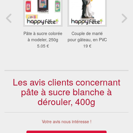
cres Pat
Pâte à sucre colorée
Couple de marié
Couple
décoratifs
à modeler, 250g
pour gâteau, en PVC
décorat
g
5.05 €
19 €
pâtis
1 €
25
Les avis clients concernant
pâte à sucre blanche à
dérouler, 400g
Votre avis nous intéresse !