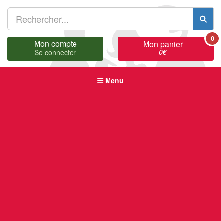
0
Mon compte
Mon panier
0
€
Se connecter
Menu