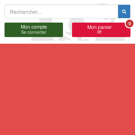
0
Mon compte
Mon panier
0
€
Se connecter