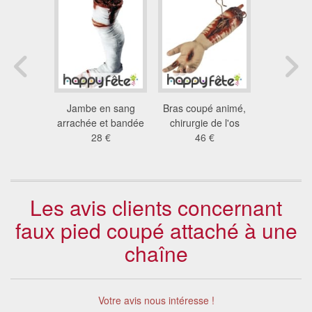
peluche,
Jambe en sang
Bras coupé animé,
Tenture d
9cm
arrachée et bandée
chirurgie de l'os
de 25 m 
3 €
28 €
46 €
16
Les avis clients concernant
faux pied coupé attaché à une
chaîne
Votre avis nous intéresse !