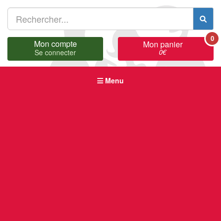
0
Mon compte
Mon panier
0
€
Se connecter
Menu