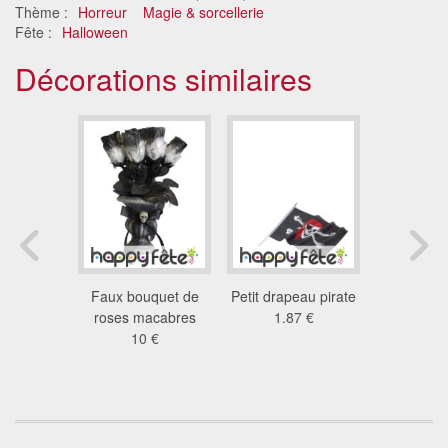
Thème :
Horreur
Magie & sorcellerie
Fête :
Halloween
Décorations similaires
rapeau
Faux bouquet de
Petit drapeau pirate
Drapea
urg en
roses macabres
1.87 €
0.3
ique
10 €
3 €