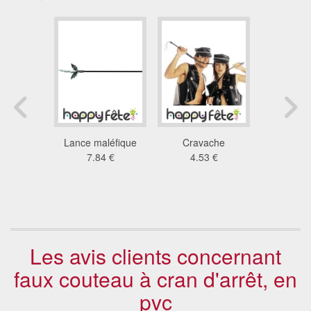
e polcier
Lance maléfique
Cravache
Cout
2 €
7.84 €
4.53 €
ensang
lumi
14
Les avis clients concernant
faux couteau à cran d'arrêt, en
pvc