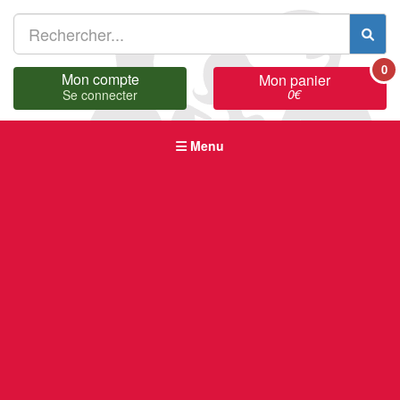
0
Mon compte
Mon panier
0
€
Se connecter
Menu