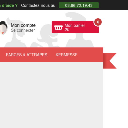
 d’aide ?
Contactez-nous au
03.66.72.19.43
0
Mon compte
Mon panier
0
€
Se connecter
FARCES
& ATTRAPES
KERMESSE