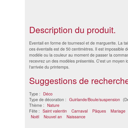
Description du produit.
Eventail en forme de tournesol et de marguerite. La ta
ces éventails est de 50 centimètres. Il est impossible de
modèle ou la couleur au moment de passer la comma
recevrez un des modèles présentés. C'est un moyen id
l'arrivée du printemps.
Suggestions de recherche
Type :
Déco
Type de décoration :
Guirlande/Boule/suspension
(D
Boule alvéolée en papier de 32
Drapea
Thème :
Nature
cm
Fête :
Saint valentin
Carnaval
Pâques
Mariage
2.98 €
Noël
Nouvel an
Naissance