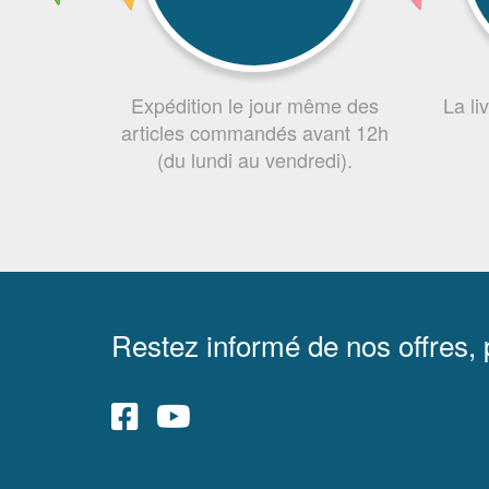
Expédition le jour même des
La li
articles commandés avant 12h
(du lundi au vendredi).
Restez informé de nos offres,