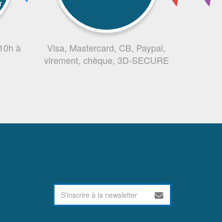
r
 10h à
Visa, Mastercard, CB, Paypal,
virement, chèque, 3D-SECURE