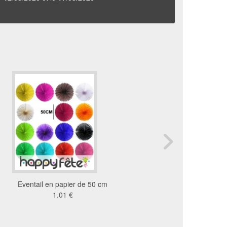
Eventail en papier de 50 cm
Guirlande boa en papi
1.01 €
17cm sur 4m
1.15 €