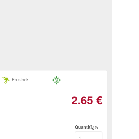
En stock.
2.65
€
Quantitï¿½