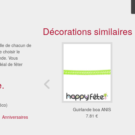
Décorations similaires
ille de chacun de
 choisir le
nde. Vous
éal de fêter
.
éco)
u Chypre (100x150)
Guirlande boa ANIS
60 €
7.81 €
Anniversaires