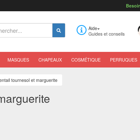
Besoin
Aide
Guides et conseils
MASQUES
CHAPEAUX
COSMÉTIQUE
PERRUQUES
entail tournesol et marguerite
 marguerite