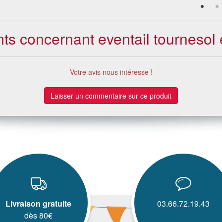
nts concernant eventail tournesol
Votre avis nous intéresse !
Laisser un commentaire sur ce produit
Livraison gratuite
03.66.72.19.43
dès 80€