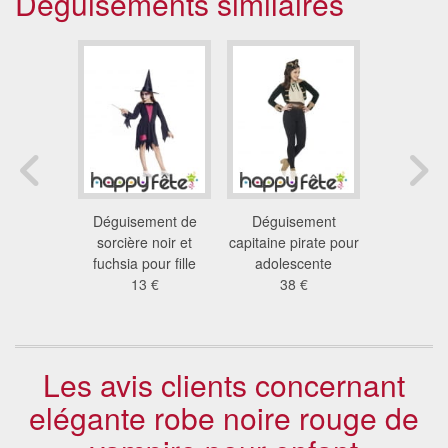
Déguisements similaires
nt clown
Déguisement de
Déguisement
Poncho e
yant
sorcière noir et
capitaine pirate pour
squelet
 €
fuchsia pour fille
adolescente
enf
13 €
38 €
12
Les avis clients concernant
elégante robe noire rouge de