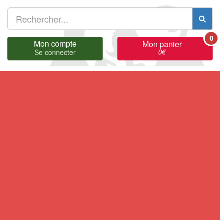
0
Mon compte
Mon panier
0
€
Se connecter