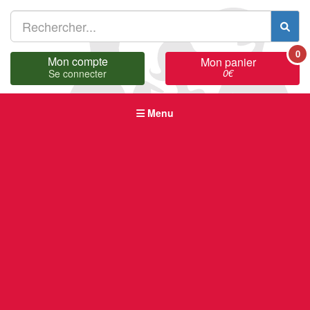
0
Mon compte
Mon panier
0
€
Se connecter
Menu