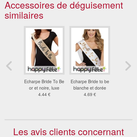
Accessoires de déguisement
similaires
oriental
Echarpe Bride To Be
Echarpe Bride to be
Echarpe Br
 décoré
or et noire, luxe
blanche et dorée
or et noi
 €
4.44 €
4.69 €
4.4
Les avis clients concernant