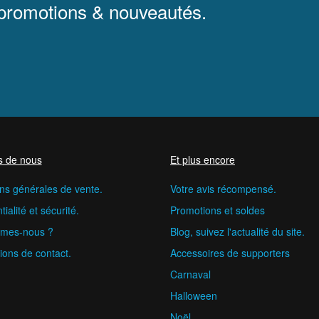
 promotions & nouveautés.
s de nous
Et plus encore
ns générales de vente.
Votre avis récompensé.
ialité et sécurité.
Promotions et soldes
mes-nous ?
Blog, suivez l'actualité du site.
ions de contact.
Accessoires de supporters
Carnaval
Halloween
Noël