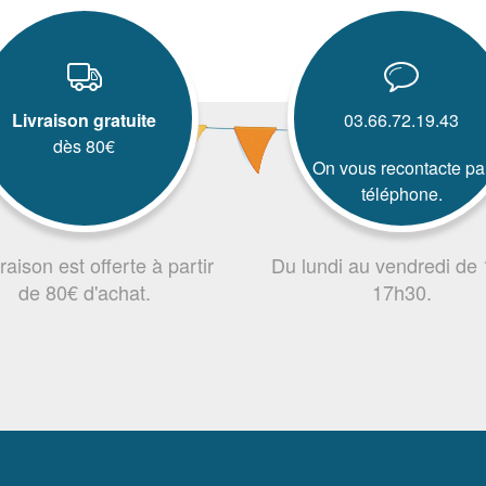
Livraison gratuite
03.66.72.19.43
dès 80€
On vous recontacte pa
téléphone.
vraison est offerte à partir
Du lundi au vendredi de
de 80€ d'achat.
17h30.