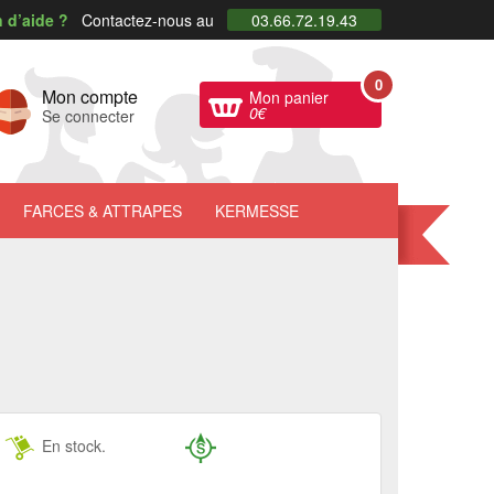
 d’aide ?
Contactez-nous au
03.66.72.19.43
0
Mon compte
Mon panier
0
€
Se connecter
FARCES
& ATTRAPES
KERMESSE
En stock.