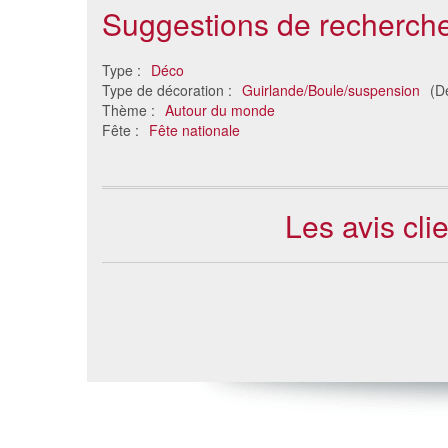
Suggestions de recherche
Guirlande Italie iris en papier,
Drapeau
Type :
Déco
3m
Type de décoration :
Guirlande/Boule/suspension
(D
1.81 €
Thème :
Autour du monde
Fête :
Fête nationale
Les avis cl