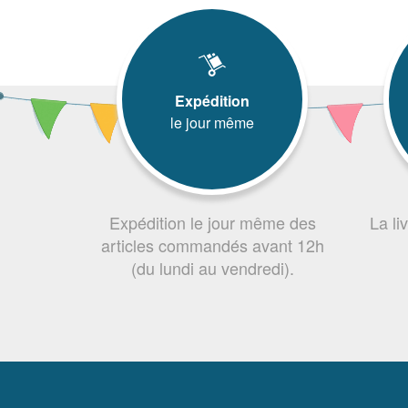
Expédition
le jour même
Expédition le jour même des
La li
articles commandés avant 12h
(du lundi au vendredi).