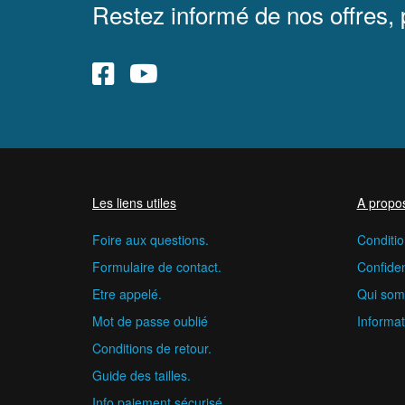
Restez informé de nos offres,
Les liens utiles
A propo
Foire aux questions.
Conditio
Formulaire de contact.
Confident
Etre appelé.
Qui som
Mot de passe oublié
Informat
Conditions de retour.
Guide des tailles.
Info paiement sécurisé.