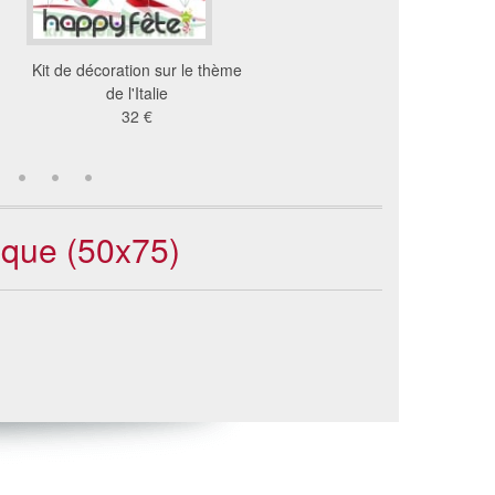
Kit de décoration sur le thème
Kit de décoration Ita
de l'Italie
36 €
32 €
sque (50x75)