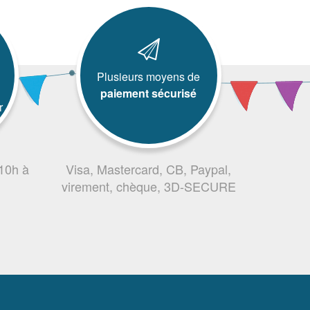
Plusieurs moyens de
paiement sécurisé
r
 10h à
Visa, Mastercard, CB, Paypal,
virement, chèque, 3D-SECURE