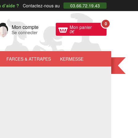
 d’aide ?
Contactez-nous au
03.66.72.19.43
0
Mon compte
Mon panier
0
€
Se connecter
FARCES
& ATTRAPES
KERMESSE