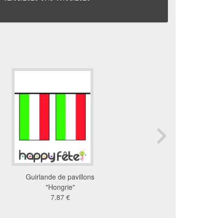
Guirlande de pavillons
Guirlande iris drapea
"Hongrie"
l'Italie
7.87 €
6.1 €