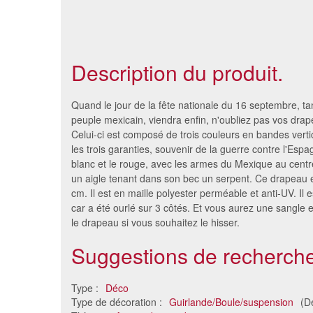
Description du produit.
Quand le jour de la fête nationale du 16 septembre, ta
peuple mexicain, viendra enfin, n'oubliez pas vos dra
Celui-ci est composé de trois couleurs en bandes vert
les trois garanties, souvenir de la guerre contre l'Espagn
blanc et le rouge, avec les armes du Mexique au centr
un aigle tenant dans son bec un serpent. Ce drapeau 
cm. Il est en maille polyester perméable et anti-UV. Il es
car a été ourlé sur 3 côtés. Et vous aurez une sangle
le drapeau si vous souhaitez le hisser.
Suggestions de recherche
Guirlande Italie iris en papier,
Drape
3m
1.81 €
Type :
Déco
Type de décoration :
Guirlande/Boule/suspension
(D