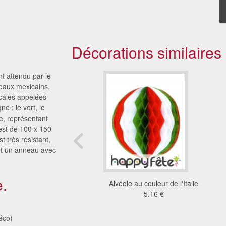
Décorations similaires
nt attendu par le
peaux mexicains.
icales appelées
e : le vert, le
e, représentant
est de 100 x 150
t très résistant,
 et un anneau avec
.
au Oman (40x50)
Alvéole au couleur de l'Italie
37 €
5.16 €
éco)