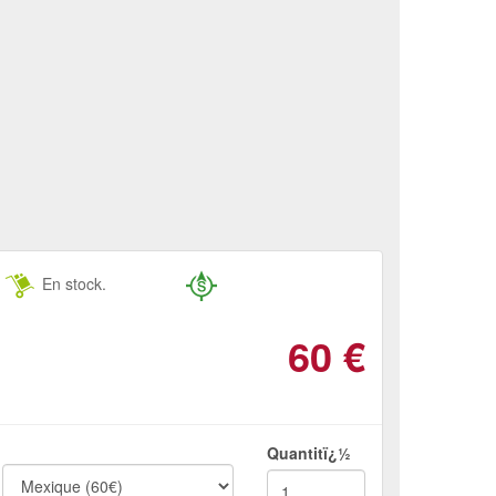
En stock.
60
€
Quantitï¿½