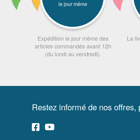
le jour même
Expédition le jour même des
La li
articles commandés avant 12h
(du lundi au vendredi).
Restez informé de nos offres,