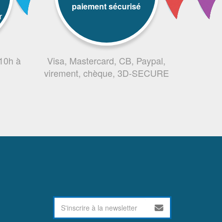
paiement sécurisé
r
 10h à
Visa, Mastercard, CB, Paypal,
virement, chèque, 3D-SECURE