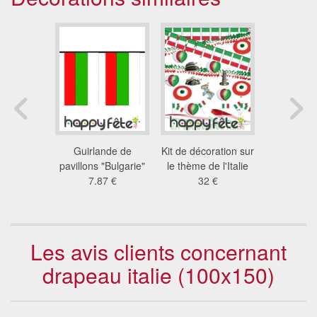
eau
Guirlande de
Kit de décoration sur
Drapeau 
20x180)
pavillons "Bulgarie"
le thème de l'Italie
(100x
 €
7.87 €
32 €
60
Les avis clients concernant
drapeau italie (100x150)