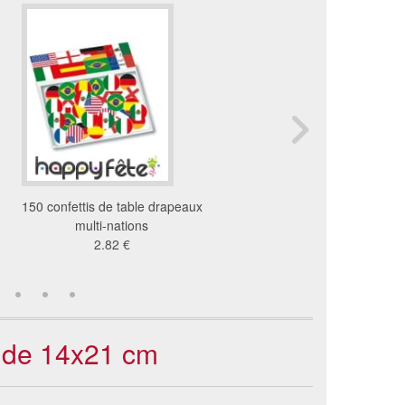
150 confettis de table drapeaux
100 drapeaux en plasti
multi-nations
9,5 x 16 cm
2.82 €
36 €
r de 14x21 cm