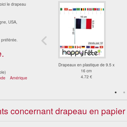
ici le drapeau
agne, USA,
 préférée.
.
s amuse-bouches
Drapeaux en plastique de 9.5 x
Halloween
16 cm
ble)
4.39 €
4.72 €
nde
Amérique
ents concernant drapeau en papie