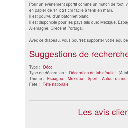
Pour un évènement sportif comme un match de foot, vo
en papier de 14 x 21 cm facile à tenir en main.
Il est pourvu d'un bâtonnet blanc.
Il est disponible pour les pays tels que: Mexique, Esp
Allemagne, Grèce et Portugal.
Avec ce drapeau, vous pourrez supporter votre équipe
Suggestions de recherche
12 galets colorés de décoration
Pic
Type :
Déco
2.45 €
Type de décoration :
Décoration de table/buffet
(A ta
Thème :
Espagne
Mexique
Sport
Autour du mo
Fête :
Fête nationale
Les avis cli