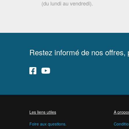
(du lundi au vendredi).
Restez informé de nos offres,
Les liens utiles
A propo
Foire aux questions.
Conditio