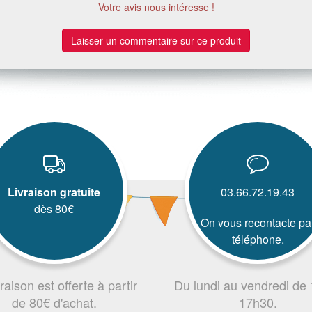
Votre avis nous intéresse !
Laisser un commentaire sur ce produit
Livraison gratuite
03.66.72.19.43
dès 80€
On vous recontacte pa
téléphone.
vraison est offerte à partir
Du lundi au vendredi de
de 80€ d'achat.
17h30.