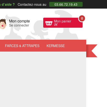
 d’aide ?
Contactez-nous au
03.66.72.19.43
0
Mon compte
Mon panier
0
€
Se connecter
FARCES
& ATTRAPES
KERMESSE