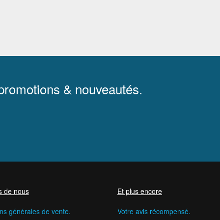
 promotions & nouveautés.
s de nous
Et plus encore
ns générales de vente.
Votre avis récompensé.