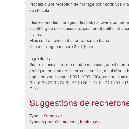
Profitez d'une réception de mariage pour sortir vos d
au chocolat.
Idéales lors des mariages, des baby showers ou mêm
ces 500 g de délicieuses dragées feront petit effet aup
invités.
Elles sont au chocolat et enrobées de blanc.
Chaque dragée mesure 3 x 1,5 cm.
Ingrédients :
Sucre, chocolat, beurre et pâte de cacao, agent d'en
Dragibus color pops
30 sach
arabique, amidon de riz, arôme : vanille, émulsifiant : l
2.84 €
agent de vernissage : E901 E903 E904, colorants selon
*E110 *E122 *E124 *E129 E120 E131 E 132 E133 E1
E171
Suggestions de recherche
Type :
Kermesse
Type de produit :
sucrerie, bonbon,etc.