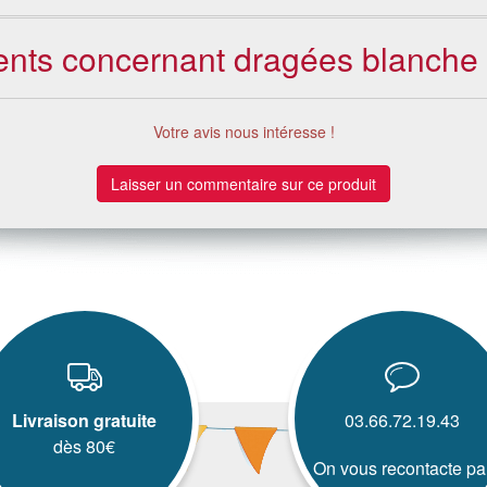
ients concernant dragées blanche
Votre avis nous intéresse !
Laisser un commentaire sur ce produit
Livraison gratuite
03.66.72.19.43
dès 80€
On vous recontacte pa