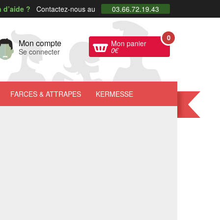
 d’aide ?
Contactez-nous au
03.66.72.19.43
0
Mon compte
Mon panier
0
€
Se connecter
FARCES
& ATTRAPES
KERMESSE