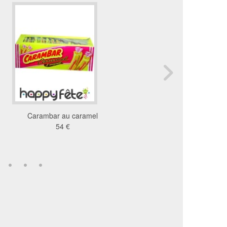
Carambar au caramel
Boite de 105 tetine tee
54 €
haribo
19 €