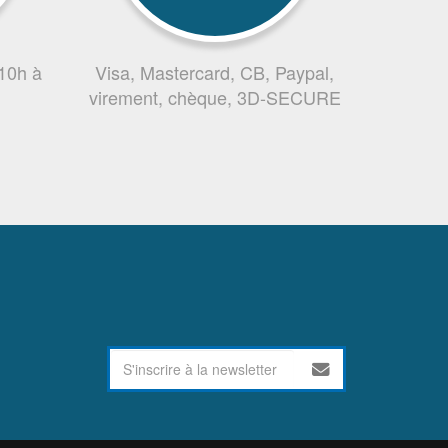
 10h à
Visa, Mastercard, CB, Paypal,
virement, chèque, 3D-SECURE