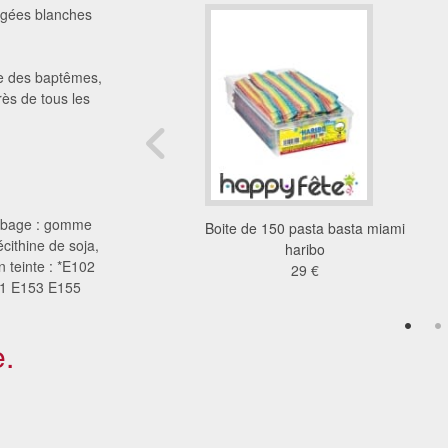
ragées blanches
e des baptêmes,
rès de tous les
robage : gomme
ets dragibus bi cool
Boite de 150 pasta basta miami
écithine de soja,
haribo
haribo
 teinte : *E102
29 €
29 €
51 E153 E155
.