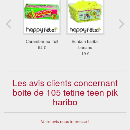
ribo oeuf
Carambar au fruit
Bonbon haribo
Bonbon 
lat
54 €
banane
bouteil
 €
19 €
19
Les avis clients concernant
boite de 105 tetine teen pik
haribo
Votre avis nous intéresse !