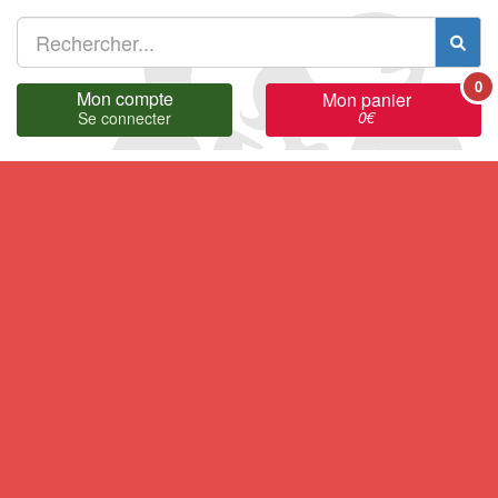
0
Mon compte
Mon panier
0
€
Se connecter