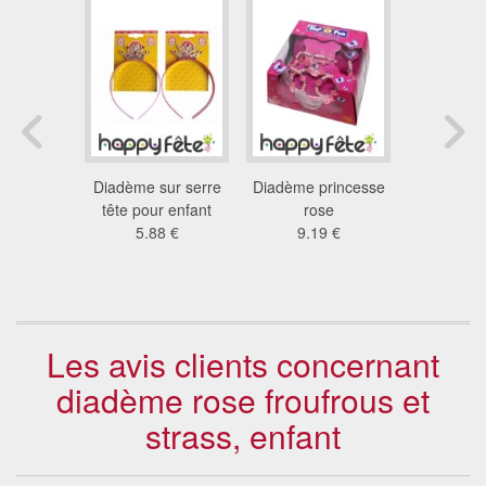
ronne et
Diadème sur serre
Diadème princesse
Set pri
rincesse
tête pour enfant
rose
composé d
nfant
5.88 €
9.19 €
et d'une 
 €
4.8
Les avis clients concernant
diadème rose froufrous et
strass, enfant