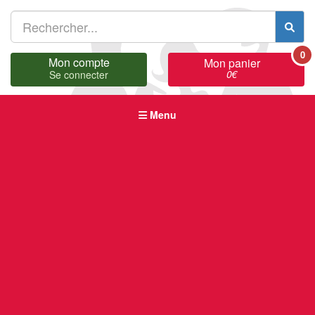
0
Mon compte
Mon panier
0
€
Se connecter
Menu