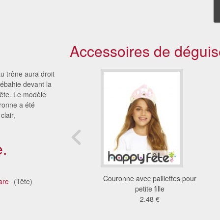
Accessoires de déguis
u trône aura droit
ébahie devant la
tête. Le modèle
uronne a été
clair,
.
Kit miss piggy
Couronne avec paillettes pour
are
(Tête)
38 €
petite fille
2.48 €