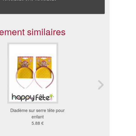
ement similaires
Diadème sur serre tête pour
Couronne blanche pour 
enfant
sur serre tête
5.88 €
2.48 €