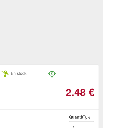
En stock.
2.48
€
Quantitï¿½