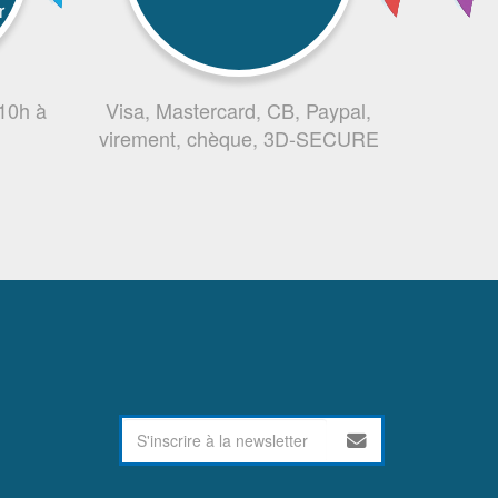
r
 10h à
Visa, Mastercard, CB, Paypal,
virement, chèque, 3D-SECURE