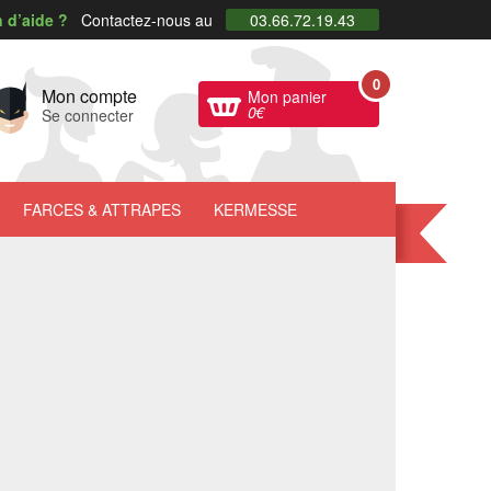
 d’aide ?
Contactez-nous au
03.66.72.19.43
0
Mon compte
Mon panier
0
€
Se connecter
FARCES
& ATTRAPES
KERMESSE