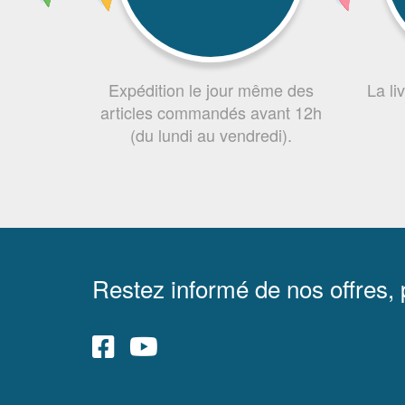
Expédition le jour même des
La li
articles commandés avant 12h
(du lundi au vendredi).
Restez informé de nos offres,