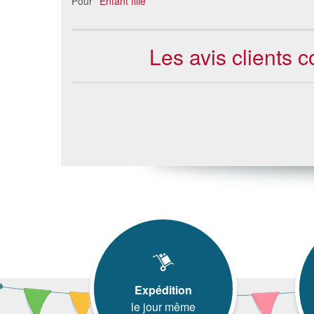
Pour
Enfant fille
Les avis clients 
Expédition
le jour même