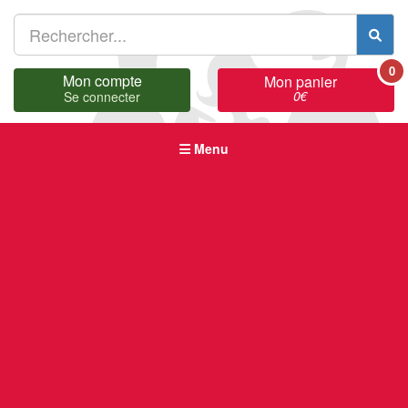
0
Mon compte
Mon panier
0
€
Se connecter
Menu