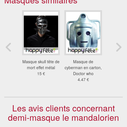
 voleur,
Masque skull tête de
Masque de
Masque têt
De Papel
mort effet métal
cyberman en carton,
effet métal
1 €
15 €
Doctor who
21
4.47 €
Les avis clients concernant
demi-masque le mandalorien