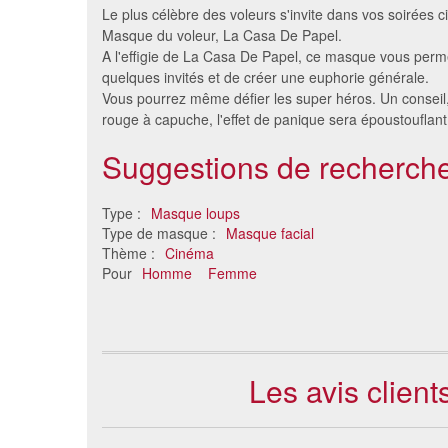
Le plus célèbre des voleurs s'invite dans vos soirées 
Masque du voleur, La Casa De Papel.
A l'effigie de La Casa De Papel, ce masque vous perme
quelques invités et de créer une euphorie générale.
Vous pourrez même défier les super héros. Un conseil
rouge à capuche, l'effet de panique sera époustouflant
Suggestions de recherche
Type :
Masque loups
6 masques des personnalités
Masque 
Type de masque :
Masque facial
de doctor who, carton
Thème :
Cinéma
13 €
Pour
Homme
Femme
Les avis clien