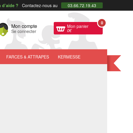
 d’aide ?
Contactez-nous au
03.66.72.19.43
0
Mon compte
Mon panier
0
€
Se connecter
FARCES
& ATTRAPES
KERMESSE