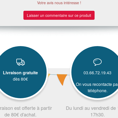
Votre avis nous intéresse !
Laisser un commentaire sur ce produit
Livraison gratuite
03.66.72.19.43
dès 80€
On vous recontacte pa
téléphone.
vraison est offerte à partir
Du lundi au vendredi de
de 80€ d'achat.
17h30.