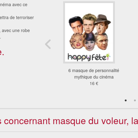
cinéma avec ce
ttra de terroriser
, avec une robe
.
.
géant de chien pour
6 masque de personnalité
adulte
mythique du cinéma
13 €
16 €
ts concernant masque du voleur, l