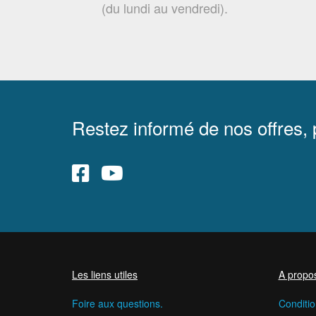
(du lundi au vendredi).
Restez informé de nos offres,
Les liens utiles
A propo
Foire aux questions.
Conditio