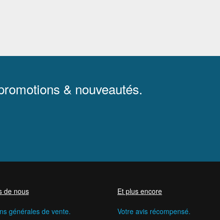
 promotions & nouveautés.
s de nous
Et plus encore
ns générales de vente.
Votre avis récompensé.