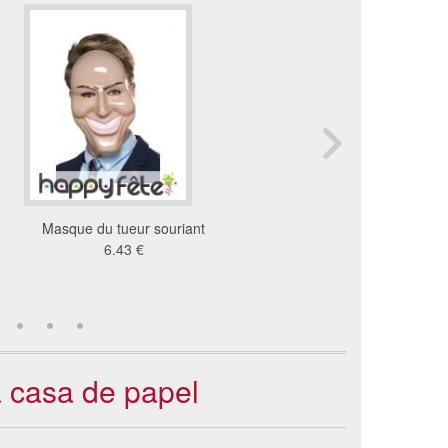
Masque du tueur souriant
6 masques de personnal
6.43 €
sport, en carton
13 €
a casa de papel