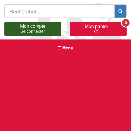
0
Mon compte
Mon panier
0
€
Se connecter
Menu