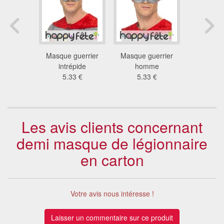
aroque
Masque guerrier
Masque guerrier
Masque de
 d'argent
intrépide
homme
véni
1 €
5.33 €
5.33 €
18
Les avis clients concernant
demi masque de légionnaire
en carton
Votre avis nous intéresse !
Laisser un commentaire sur ce produit