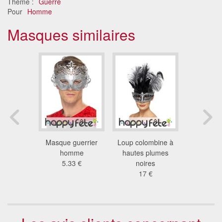
Thème :
Guerre
Pour
Homme
Masques similaires
turiste
Masque guerrier
Loup colombine à
Loup b
n métal
homme
hautes plumes
paillettes
 €
5.33 €
noires
3.3
17 €