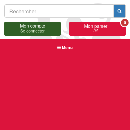
0
Mon compte
Mon panier
0
€
Se connecter
Menu